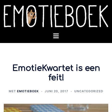
Spring
naar
inhoud
Toggle
menu
EmotieKwartet is een
feit!
MET
EMOTIEBOEK
JUNI 20, 2017
UNCATEGORIZED