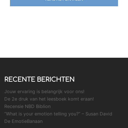
RECENTE BERICHTEN
Jouw ervaring is belangrijk voor ons!
De 2e druk van het leesboek komt eraan!
Recensie NBD Biblion
“What is your emotion telling you?” – Susan David
De EmotieBanaan