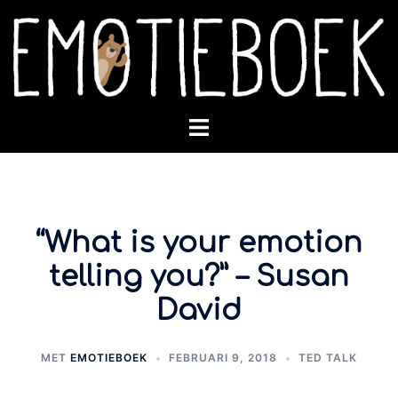
Spring
naar
inhoud
Toggle
menu
“What is your emotion
telling you?” – Susan
David
MET
EMOTIEBOEK
FEBRUARI 9, 2018
TED TALK