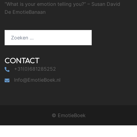
“What is your emotion telling you?” – Susan David
De EmotieBanaan
Zoeken
naar:
CONTACT
+31(0)681285252
Info@EmotieBoek.nl
© EmotieBoek