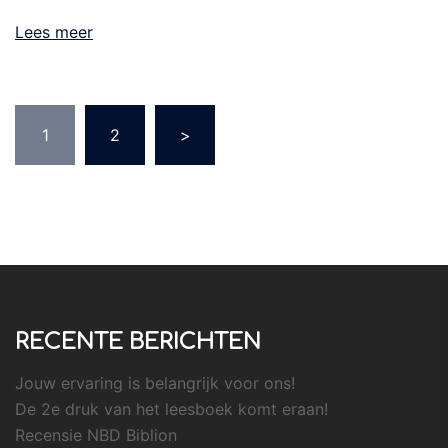
Lees meer
Berichtnavigatie
1
2
>
RECENTE BERICHTEN
Jouw ervaring is belangrijk voor ons!
De 2e druk van het leesboek komt eraan!
Recensie NBD Biblion