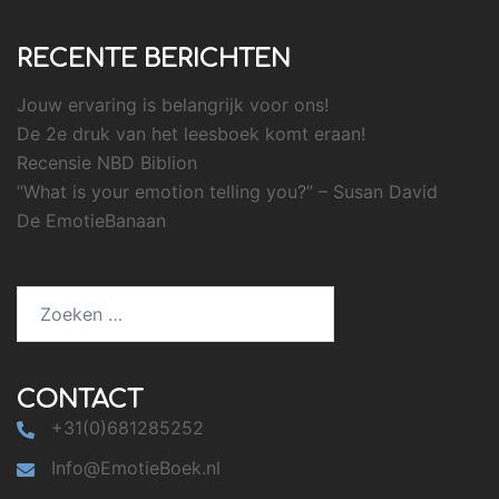
RECENTE BERICHTEN
Jouw ervaring is belangrijk voor ons!
De 2e druk van het leesboek komt eraan!
Recensie NBD Biblion
“What is your emotion telling you?” – Susan David
De EmotieBanaan
Zoeken
naar:
CONTACT
+31(0)681285252
Info@EmotieBoek.nl