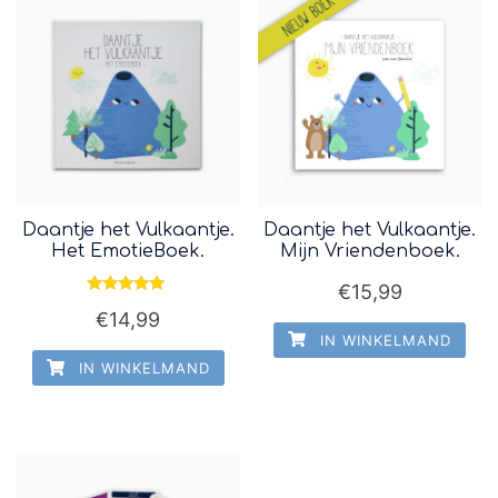
Daantje het Vulkaantje.
Daantje het Vulkaantje.
Het EmotieBoek.
Mijn Vriendenboek.
€
15,99
Waardering
€
14,99
5.00
uit 5
IN WINKELMAND
IN WINKELMAND