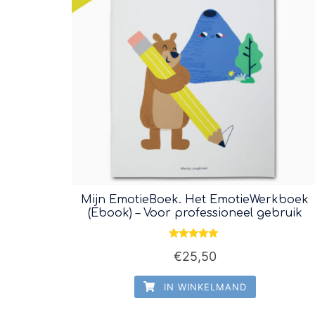
Mijn EmotieBoek. Het EmotieWerkboek
(Ebook) – Voor professioneel gebruik
Waardering
€
25,50
5.00
uit 5
IN WINKELMAND