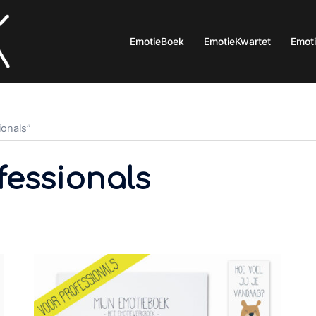
EmotieBoek
EmotieKwartet
Emot
onals”
fessionals