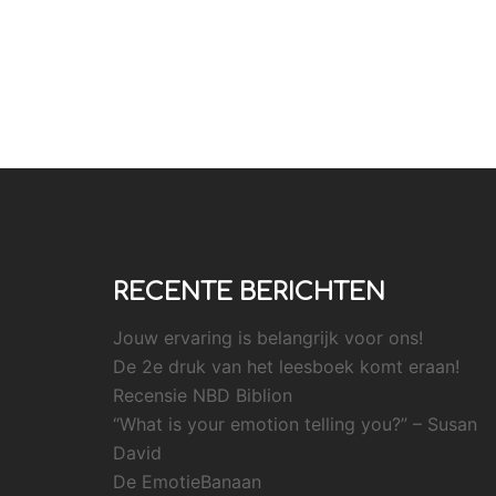
RECENTE BERICHTEN
Jouw ervaring is belangrijk voor ons!
De 2e druk van het leesboek komt eraan!
Recensie NBD Biblion
“What is your emotion telling you?” – Susan
David
De EmotieBanaan