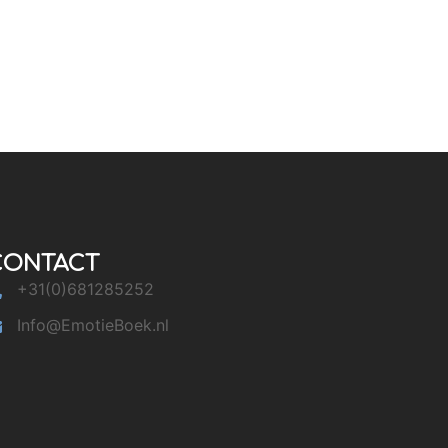
CONTACT
+31(0)681285252
Info@EmotieBoek.nl