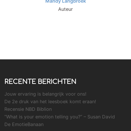
Mandy Langbroek
Auteur
RECENTE BERICHTEN
Jouw ervaring is belangrijk voor ons!
De 2e druk van het leesboek komt eraan!
Recensie NBD Biblion
“What is your emotion telling you?” – Susan David
De EmotieBanaan