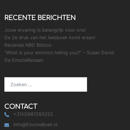
RECENTE BERICHTEN
Jouw ervaring is belangrijk voor ons!
De 2e druk van het leesboek komt eraan!
Recensie NBD Biblion
“What is your emotion telling you?” – Susan David
De EmotieBanaan
Zoeken
naar:
CONTACT
+31(0)681285252
Info@EmotieBoek.nl